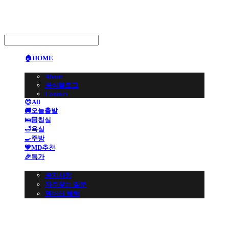
🏠HOME
🏢BRAND
About
공식블로그
Contact
😍All
🚚오늘출발
🛌🏻침실
🛁욕실
🍳주방
💙MD추천
🎉특가
👩🏻‍💼CS 고객센터
공지사항
자주찾는 질문
멤버십 혜택