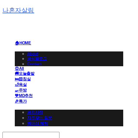
나혼자살림
🏠HOME
🏢BRAND
About
공식블로그
Contact
😍All
🚚오늘출발
🛌🏻침실
🛁욕실
🍳주방
💙MD추천
🎉특가
👩🏻‍💼CS 고객센터
공지사항
자주찾는 질문
멤버십 혜택