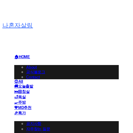
나혼자살림
🏠HOME
🏢BRAND
About
공식블로그
Contact
😍All
🚚오늘출발
🛌🏻침실
🛁욕실
🍳주방
💙MD추천
🎉특가
👩🏻‍💼CS 고객센터
공지사항
자주찾는 질문