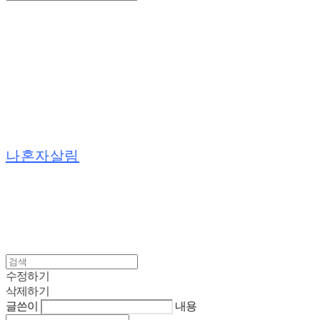
Search
검색
Log In
로그인
Cart
장바구니
나혼자살림
수정하기
삭제하기
글쓴이
내용