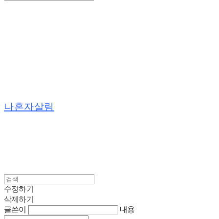
Search
검색
Log In
로그인
Cart
장바구니
나혼자살림
수정하기
삭제하기
글쓴이
내용