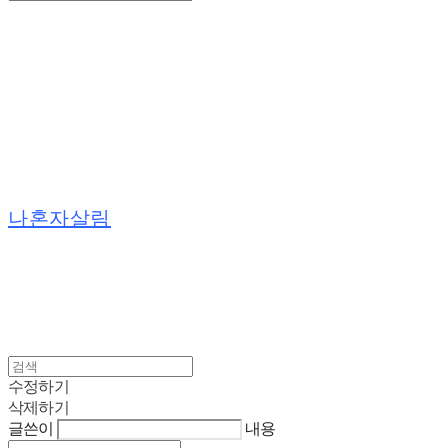
Search
검색
Log In
로그인
Cart
장바구니
나혼자살림
수정하기
삭제하기
글쓴이
내용