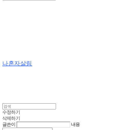
Search
검색
Log In
로그인
Cart
장바구니
나혼자살림
수정하기
삭제하기
글쓴이
내용