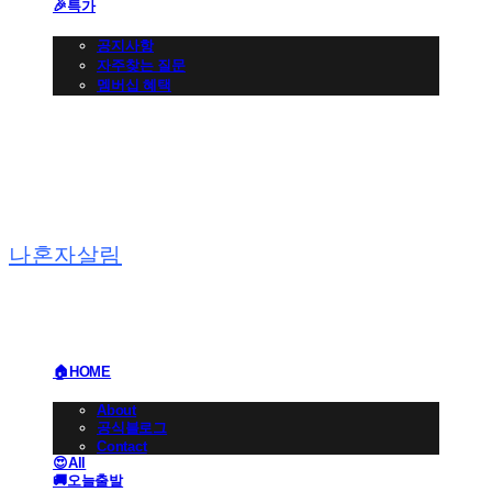
🎉특가
👩🏻‍💼CS 고객센터
공지사항
자주찾는 질문
멤버십 혜택
나혼자살림
🏠HOME
🏢BRAND
About
공식블로그
Contact
😍All
🚚오늘출발