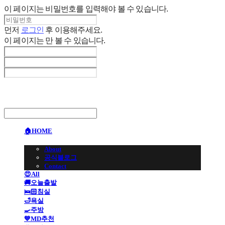
이 페이지는 비밀번호를 입력해야 볼 수 있습니다.
먼저
로그인
후 이용해주세요.
이 페이지는
만 볼 수 있습니다.
🏠HOME
🏢BRAND
About
공식블로그
Contact
😍All
🚚오늘출발
🛌🏻침실
🛁욕실
🍳주방
💙MD추천