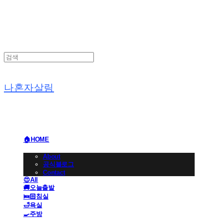
나혼자살림
🏠HOME
🏢BRAND
About
공식블로그
Contact
😍All
🚚오늘출발
🛌🏻침실
🛁욕실
🍳주방