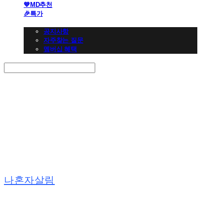
💙MD추천
🎉특가
👩🏻‍💼CS 고객센터
공지사항
자주찾는 질문
멤버십 혜택
Search
검색
Log In
로그인
Cart
장바구니
나혼자살림