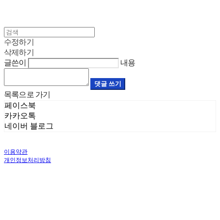
수정하기
삭제하기
글쓴이
내용
댓글 쓰기
목록으로 가기
페이스북
카카오톡
네이버 블로그
이용약관
개인정보처리방침
사업자정보확인
상호: 나혼자살림 | 대표: 조영준 | 개인정보관리책임자: 조영준 | 전화: 070-4115-
8682 | 이메일: pua333@naver.com
주소: 서울 금천구 가산로9길 66, 7층 706호 (가산동, 더리즌밸리 지식산업센터) | 사