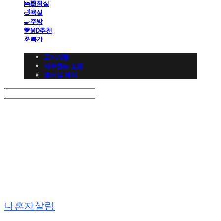
🛌🏻침실
🛁욕실
🍳주방
💙MD추천
🎉특가
👩🏻‍💼CS 고객센터
공지사항
자주찾는 질문
멤버십 혜택
Search
검색
Log In
로그인
Cart
장바구니
나혼자살림