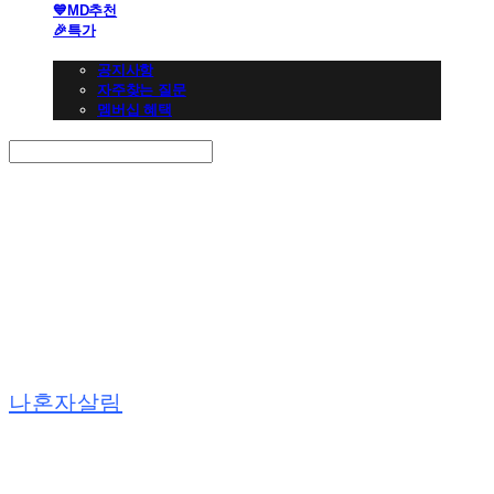
💙MD추천
🎉특가
👩🏻‍💼CS 고객센터
공지사항
자주찾는 질문
멤버십 혜택
Search
검색
Log In
로그인
Cart
장바구니
나혼자살림