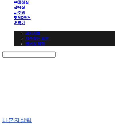
🛌🏻침실
🛁욕실
🍳주방
💙MD추천
🎉특가
👩🏻‍💼CS 고객센터
공지사항
자주찾는 질문
멤버십 혜택
Search
검색
Log In
로그인
Cart
장바구니
나혼자살림