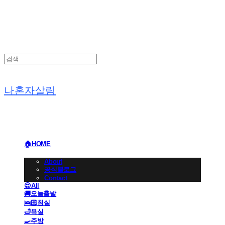
나혼자살림
🏠HOME
🏢BRAND
About
공식블로그
Contact
😍All
🚚오늘출발
🛌🏻침실
🛁욕실
🍳주방