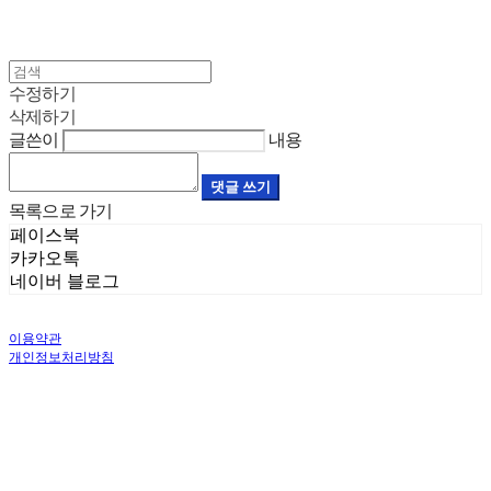
수정하기
삭제하기
글쓴이
내용
댓글 쓰기
목록으로 가기
페이스북
카카오톡
네이버 블로그
이용약관
개인정보처리방침
사업자정보확인
상호: 나혼자살림 | 대표: 조영준 | 개인정보관리책임자: 조영준 | 전화: 070-4115-
8682 | 이메일: pua333@naver.com
주소: 서울 금천구 가산로9길 66, 7층 706호 (가산동, 더리즌밸리 지식산업센터) | 사