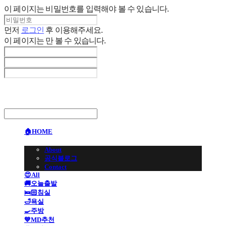
이 페이지는 비밀번호를 입력해야 볼 수 있습니다.
먼저
로그인
후 이용해주세요.
이 페이지는
만 볼 수 있습니다.
🏠HOME
🏢BRAND
About
공식블로그
Contact
😍All
🚚오늘출발
🛌🏻침실
🛁욕실
🍳주방
💙MD추천