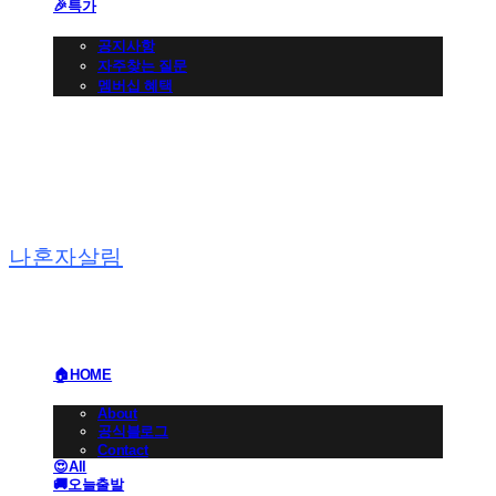
🎉특가
👩🏻‍💼CS 고객센터
공지사항
자주찾는 질문
멤버십 혜택
나혼자살림
🏠HOME
🏢BRAND
About
공식블로그
Contact
😍All
🚚오늘출발