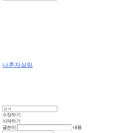
Search
검색
Log In
로그인
Cart
장바구니
나혼자살림
수정하기
삭제하기
글쓴이
내용