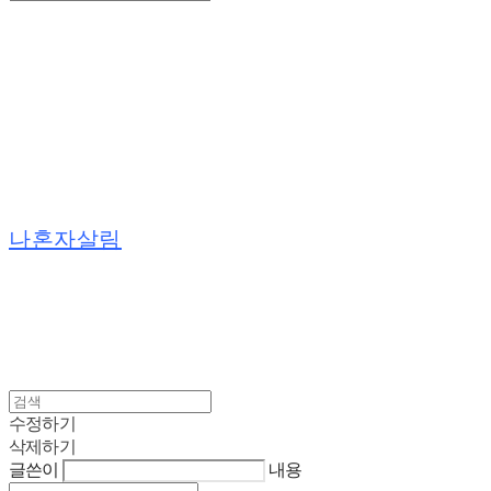
Search
검색
Log In
로그인
Cart
장바구니
나혼자살림
수정하기
삭제하기
글쓴이
내용