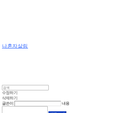
Log In
로그인
Cart
장바구니
나혼자살림
수정하기
삭제하기
글쓴이
내용