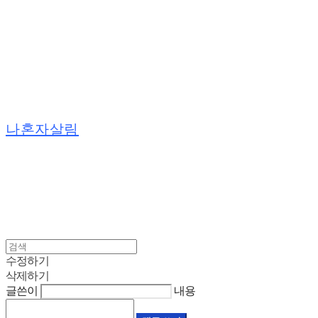
Log In
로그인
Cart
장바구니
나혼자살림
수정하기
삭제하기
글쓴이
내용