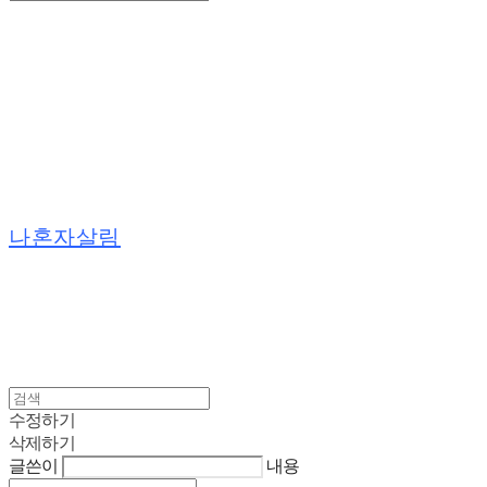
Search
검색
Log In
로그인
Cart
장바구니
나혼자살림
수정하기
삭제하기
글쓴이
내용